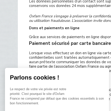
Les données personnelles d’un contact sont sup
conservons vos données 24 mois supplémentaires
Oxfam France s’engage à préserver la confidential
ou utilisation frauduleuse. L’association invite d
Dons et paiements en ligne
Grâce aux services de paiements en ligne dispon
Paiement sécurisé par carte bancaire
Lorsque vous effectuez un don en ligne via cart
confidentielles sont traitées automatiquement
aucun prétexte communiquer les données de votr
faire partie de l’association Oxfam France ou ag
téléphone au 33 (1) 77 35 75 80, via le formulai
Parlons cookies !
Déductions fiscales
Le respect de votre vie privée est notre
Si vous êtes imposable, votre don est déductible
priorité. C'est pourquoi le site d'Oxfam
à 66% du montant de votre don, dans la limite 
plafond. Vous recevrez automatiquement votre r
France ne comprend par défaut que des cookies essentiels à son
via le formulaire de contact en ligne.
bon fonctionnement.