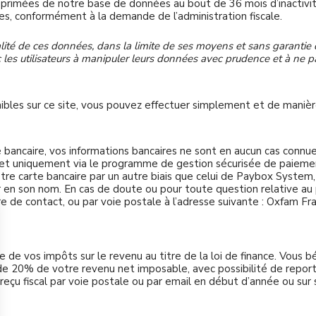
primées de notre base de données au bout de 36 mois d’inactivité
, conformément à la demande de l’administration fiscale.
ité de ces données, dans la limite de ses moyens et sans garantie d
onc les utilisateurs à manipuler leurs données avec prudence et à ne
ibles sur ce site, vous pouvez effectuer simplement et de manièr
e bancaire, vos informations bancaires ne sont en aucun cas conn
 et uniquement via le programme de gestion sécurisée de paieme
e carte bancaire par un autre biais que celui de Paybox System,
ir en son nom. En cas de doute ou pour toute question relative a
re de contact, ou par voie postale à l’adresse suivante : Oxfam F
 de vos impôts sur le revenu au titre de la loi de finance. Vous b
de 20% de votre revenu net imposable, avec possibilité de repor
eçu fiscal par voie postale ou par email en début d’année ou sur